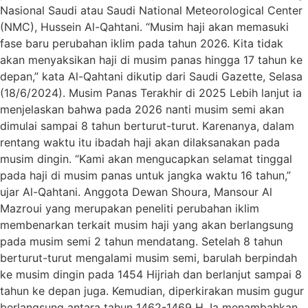
Nasional Saudi atau Saudi National Meteorological Center
(NMC), Hussein Al-Qahtani. “Musim haji akan memasuki
fase baru perubahan iklim pada tahun 2026. Kita tidak
akan menyaksikan haji di musim panas hingga 17 tahun ke
depan,” kata Al-Qahtani dikutip dari Saudi Gazette, Selasa
(18/6/2024). Musim Panas Terakhir di 2025 Lebih lanjut ia
menjelaskan bahwa pada 2026 nanti musim semi akan
dimulai sampai 8 tahun berturut-turut. Karenanya, dalam
rentang waktu itu ibadah haji akan dilaksanakan pada
musim dingin. “Kami akan mengucapkan selamat tinggal
pada haji di musim panas untuk jangka waktu 16 tahun,”
ujar Al-Qahtani. Anggota Dewan Shoura, Mansour Al
Mazroui yang merupakan peneliti perubahan iklim
membenarkan terkait musim haji yang akan berlangsung
pada musim semi 2 tahun mendatang. Setelah 8 tahun
berturut-turut mengalami musim semi, barulah berpindah
ke musim dingin pada 1454 Hijriah dan berlanjut sampai 8
tahun ke depan juga. Kemudian, diperkirakan musim gugur
berlangsung antara tahun 1462-1469 H. Ia menambahkan,