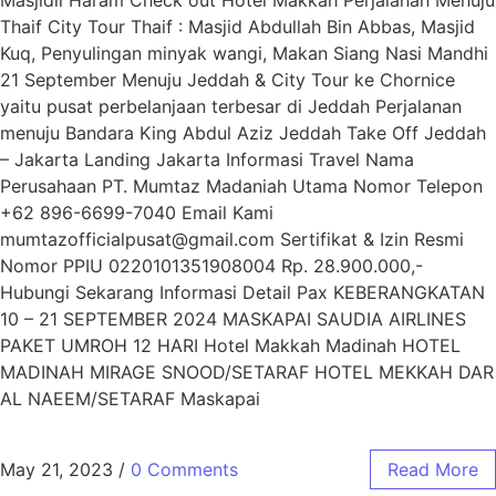
Thaif City Tour Thaif : Masjid Abdullah Bin Abbas, Masjid
Kuq, Penyulingan minyak wangi, Makan Siang Nasi Mandhi
21 September Menuju Jeddah & City Tour ke Chornice
yaitu pusat perbelanjaan terbesar di Jeddah Perjalanan
menuju Bandara King Abdul Aziz Jeddah Take Off Jeddah
– Jakarta Landing Jakarta Informasi Travel Nama
Perusahaan PT. Mumtaz Madaniah Utama Nomor Telepon
+62 896-6699-7040 Email Kami
mumtazofficialpusat@gmail.com Sertifikat & Izin Resmi
Nomor PPIU 0220101351908004 Rp. 28.900.000,-
Hubungi Sekarang Informasi Detail Pax KEBERANGKATAN
10 – 21 SEPTEMBER 2024 MASKAPAI SAUDIA AIRLINES
PAKET UMROH 12 HARI Hotel Makkah Madinah HOTEL
MADINAH MIRAGE SNOOD/SETARAF HOTEL MEKKAH DAR
AL NAEEM/SETARAF Maskapai
May 21, 2023
/
0 Comments
Read More