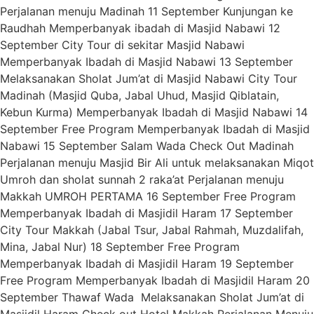
Perjalanan menuju Madinah 11 September Kunjungan ke
Raudhah Memperbanyak ibadah di Masjid Nabawi 12
September City Tour di sekitar Masjid Nabawi
Memperbanyak Ibadah di Masjid Nabawi 13 September
Melaksanakan Sholat Jum’at di Masjid Nabawi City Tour
Madinah (Masjid Quba, Jabal Uhud, Masjid Qiblatain,
Kebun Kurma) Memperbanyak Ibadah di Masjid Nabawi 14
September Free Program Memperbanyak Ibadah di Masjid
Nabawi 15 September Salam Wada Check Out Madinah
Perjalanan menuju Masjid Bir Ali untuk melaksanakan Miqot
Umroh dan sholat sunnah 2 raka’at Perjalanan menuju
Makkah UMROH PERTAMA 16 September Free Program
Memperbanyak Ibadah di Masjidil Haram 17 September
City Tour Makkah (Jabal Tsur, Jabal Rahmah, Muzdalifah,
Mina, Jabal Nur) 18 September Free Program
Memperbanyak Ibadah di Masjidil Haram 19 September
Free Program Memperbanyak Ibadah di Masjidil Haram 20
September Thawaf Wada Melaksanakan Sholat Jum’at di
Masjidil Haram Check out Hotel Makkah Perjalanan Menuju