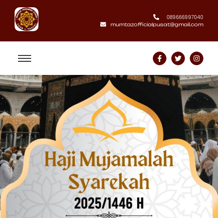
089666997040
mumtazofficialpusat@gmail.com