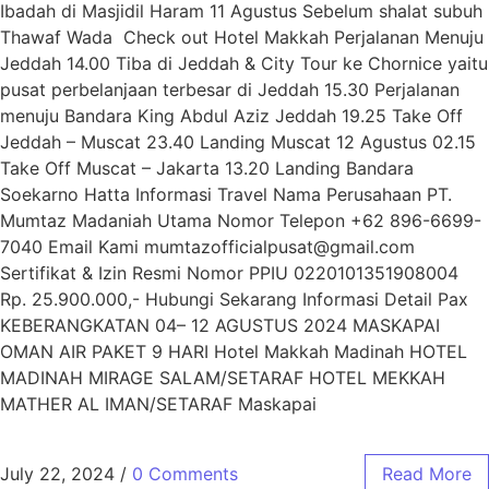
Ibadah di Masjidil Haram 11 Agustus Sebelum shalat subuh
Thawaf Wada Check out Hotel Makkah Perjalanan Menuju
Jeddah 14.00 Tiba di Jeddah & City Tour ke Chornice yaitu
pusat perbelanjaan terbesar di Jeddah 15.30 Perjalanan
menuju Bandara King Abdul Aziz Jeddah 19.25 Take Off
Jeddah – Muscat 23.40 Landing Muscat 12 Agustus 02.15
Take Off Muscat – Jakarta 13.20 Landing Bandara
Soekarno Hatta Informasi Travel Nama Perusahaan PT.
Mumtaz Madaniah Utama Nomor Telepon +62 896-6699-
7040 Email Kami mumtazofficialpusat@gmail.com
Sertifikat & Izin Resmi Nomor PPIU 0220101351908004
Rp. 25.900.000,- Hubungi Sekarang Informasi Detail Pax
KEBERANGKATAN 04– 12 AGUSTUS 2024 MASKAPAI
OMAN AIR PAKET 9 HARI Hotel Makkah Madinah HOTEL
MADINAH MIRAGE SALAM/SETARAF HOTEL MEKKAH
MATHER AL IMAN/SETARAF Maskapai
July 22, 2024
/
0 Comments
Read More