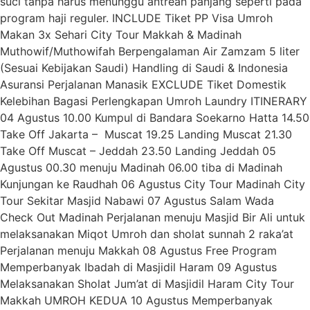
suci tanpa harus menunggu antrean panjang seperti pada
program haji reguler. INCLUDE Tiket PP Visa Umroh
Makan 3x Sehari City Tour Makkah & Madinah
Muthowif/Muthowifah Berpengalaman Air Zamzam 5 liter
(Sesuai Kebijakan Saudi) Handling di Saudi & Indonesia
Asuransi Perjalanan Manasik EXCLUDE Tiket Domestik
Kelebihan Bagasi Perlengkapan Umroh Laundry ITINERARY
04 Agustus 10.00 Kumpul di Bandara Soekarno Hatta 14.50
Take Off Jakarta – Muscat 19.25 Landing Muscat 21.30
Take Off Muscat – Jeddah 23.50 Landing Jeddah 05
Agustus 00.30 menuju Madinah 06.00 tiba di Madinah
Kunjungan ke Raudhah 06 Agustus City Tour Madinah City
Tour Sekitar Masjid Nabawi 07 Agustus Salam Wada
Check Out Madinah Perjalanan menuju Masjid Bir Ali untuk
melaksanakan Miqot Umroh dan sholat sunnah 2 raka’at
Perjalanan menuju Makkah 08 Agustus Free Program
Memperbanyak Ibadah di Masjidil Haram 09 Agustus
Melaksanakan Sholat Jum’at di Masjidil Haram City Tour
Makkah UMROH KEDUA 10 Agustus Memperbanyak