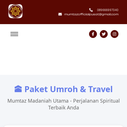
089666997040
mumtazofficialpusat@gmail.com