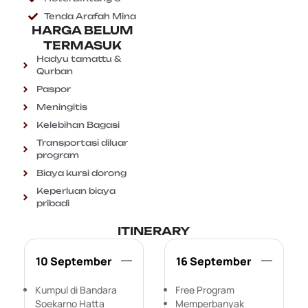
Tenda Arafah Mina
HARGA BELUM
TERMASUK
Hadyu tamattu &
Qurban
Paspor
Meningitis
Kelebihan Bagasi
Transportasi diluar
program
Biaya kursi dorong
Keperluan biaya
pribadi
ITINERARY
10 September
16 September
Kumpul di Bandara
Free Program
Soekarno Hatta
Memperbanyak