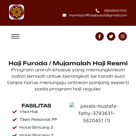
089666997040
mumtazofficialpusat@gmail.com
Haji Furoda / Mujamalah Haji Resmi
Program umroh khusus yang memungkinkan
calon jemaah untuk berangkat ke tanah suci
tanpa harus menunggu antrean panjang seperti
pada program haji reguler.
FASILITAS
Visa Haji
Tiket Pesawat PP
Hotel BIntang 3
Hotel BIntang 3